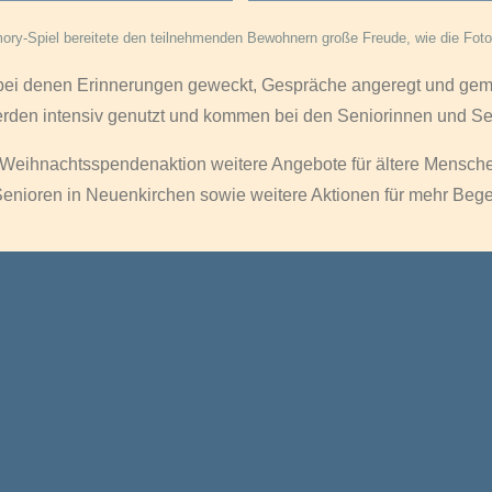
ry-Spiel bereitete den teilnehmenden Bewohnern große Freude, wie die Foto
, bei denen Erinnerungen geweckt, Gespräche angeregt und g
e werden intensiv genutzt und kommen bei den Seniorinnen und S
Weihnachtsspendenaktion weitere Angebote für ältere Menschen
 Senioren in Neuenkirchen sowie weitere Aktionen für mehr Be
Fotogalerie Übergabe Aktivtisch