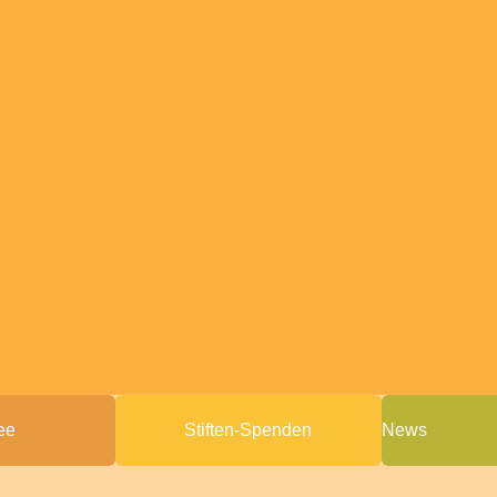
ee
Stiften-Spenden
News