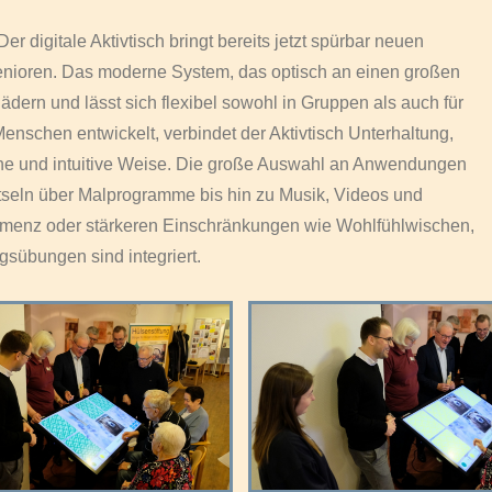
Der digitale Aktivtisch bringt bereits jetzt spürbar neuen
enioren. Das moderne System, das optisch an einen großen
Rädern und lässt sich flexibel sowohl in Gruppen als auch für
Menschen entwickelt, verbindet der Aktivtisch Unterhaltung,
che und intuitive Weise. Die große Auswahl an Anwendungen
ätseln über Malprogramme bis hin zu Musik, Videos und
menz oder stärkeren Einschränkungen wie Wohlfühlwischen,
übungen sind integriert.